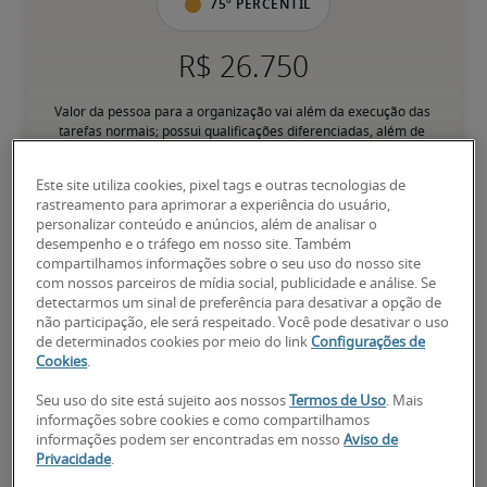
75º percentil
Valor da pessoa para a organização vai além da execução das 
tarefas normais; possui qualificações diferenciadas, além de 
especializações e certificações; pessoa pronta para avançar.
Este site utiliza cookies, pixel tags e outras tecnologias de
rastreamento para aprimorar a experiência do usuário,
personalizar conteúdo e anúncios, além de analisar o
desempenho e o tráfego em nosso site. Também
compartilhamos informações sobre o seu uso do nosso site
com nossos parceiros de mídia social, publicidade e análise. Se
Salários para cargos
detectarmos um sinal de preferência para desativar a opção de
relacionados
não participação, ele será respeitado. Você pode desativar o uso
de determinados cookies por meio do link
Configurações de
Cookies
.
Seu uso do site está sujeito aos nossos
Termos de Uso
. Mais
informações sobre cookies e como compartilhamos
informações podem ser encontradas em nosso
Aviso de
Privacidade
.