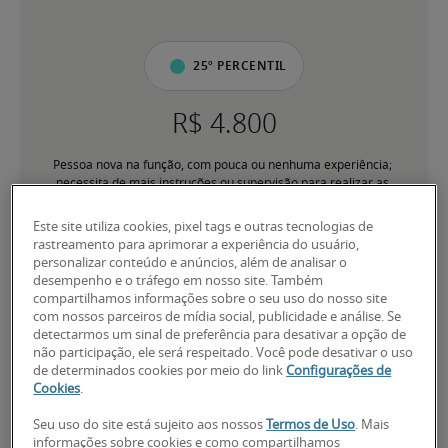
25º percentil
Pessoa nova na função, com pouca ou nenhuma experiência; 
necessita de mais instruções ou supervisão para realizar as 
tarefas diárias.
Este site utiliza cookies, pixel tags e outras tecnologias de
rastreamento para aprimorar a experiência do usuário,
50º percentil
personalizar conteúdo e anúncios, além de analisar o
desempenho e o tráfego em nosso site. Também
compartilhamos informações sobre o seu uso do nosso site
com nossos parceiros de mídia social, publicidade e análise. Se
detectarmos um sinal de preferência para desativar a opção de
não participação, ele será respeitado. Você pode desativar o uso
Tem experiência para desempenhar responsabilidades principais 
de determinados cookies por meio do link
Configurações de
de forma consistente, sem supervisão direta; pessoa 
Cookies
.
familiarizada com processos e assuntos relacionados ao cargo.
Seu uso do site está sujeito aos nossos
Termos de Uso
. Mais
informações sobre cookies e como compartilhamos