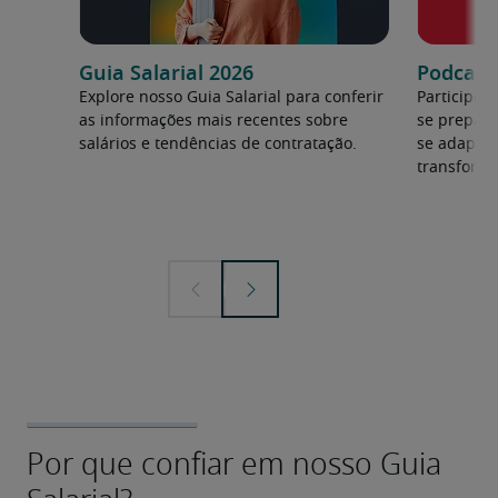
Guia Salarial 2026
Podcast:
Explore nosso Guia Salarial para conferir
Participe 
as informações mais recentes sobre
se prepara
salários e tendências de contratação.
se adapta
transforma