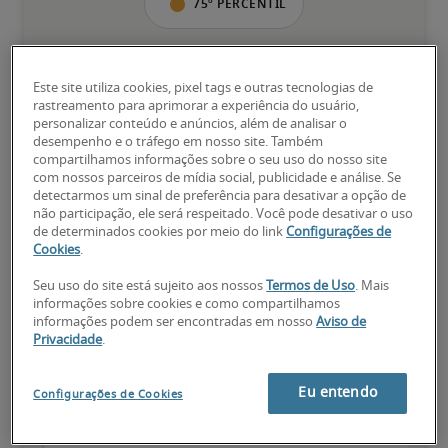
75º percentil
Este site utiliza cookies, pixel tags e outras tecnologias de
Valor da pessoa para a organização vai além da execução das 
rastreamento para aprimorar a experiência do usuário,
tarefas normais; possui qualificações diferenciadas, além de 
personalizar conteúdo e anúncios, além de analisar o
especializações e certificações; pessoa pronta para avançar.
desempenho e o tráfego em nosso site. Também
compartilhamos informações sobre o seu uso do nosso site
com nossos parceiros de mídia social, publicidade e análise. Se
detectarmos um sinal de preferência para desativar a opção de
não participação, ele será respeitado. Você pode desativar o uso
de determinados cookies por meio do link
Configurações de
Cookies
.
Salários para cargos
Seu uso do site está sujeito aos nossos
Termos de Uso
. Mais
relacionados
informações sobre cookies e como compartilhamos
informações podem ser encontradas em nosso
Aviso de
Privacidade
.
Eu entendo
Configurações de Cookies