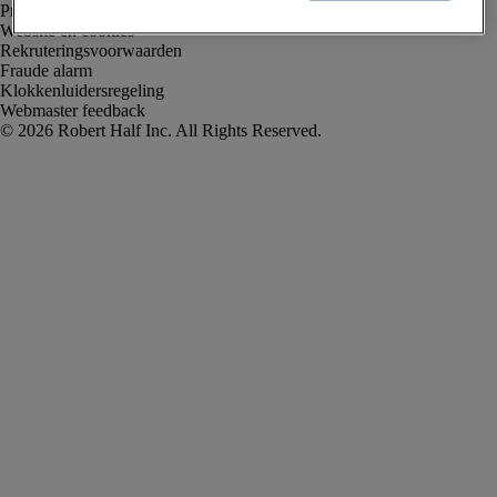
Privacyverklaring
Website en cookies
Rekruteringsvoorwaarden
Fraude alarm
Klokkenluidersregeling
Webmaster feedback