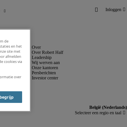
om de
taties en het
nze site met
Over Robert Half
voor afmelden
Leadership
e cookies via
Wij werven aan
Onze kantoren
Persberichten
formatie over
Investor center
 begrijp