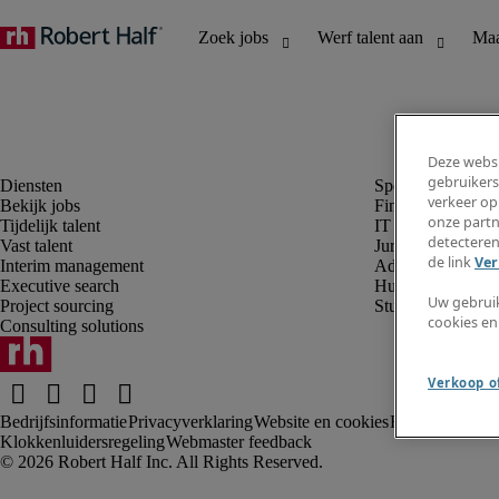
Deze websi
gebruikers
verkeer op
Bekijk jobs
Finance en boek
onze partn
Tijdelijk talent
IT en digital
detecteren
Vast talent
Juridisch
de link
Ver
Interim management
Administratie en 
Executive search
Human resources
Uw gebrui
Project sourcing
Student
cookies en
Consulting solutions
Verkoop of
Bedrijfsinformatie
Privacyverklaring
Website en cookies
Rekruteringsv
Klokkenluidersregeling
Webmaster feedback