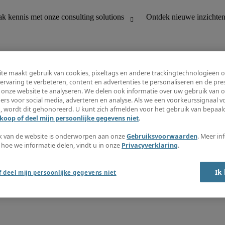
te maakt gebruik van cookies, pixeltags en andere trackingtechnologieën 
ervaring te verbeteren, content en advertenties te personaliseren en de pres
 onze website te analyseren. We delen ook informatie over uw gebruik van o
houding
Ontdek nieuwe inzichten
ers voor social media, adverteren en analyse. Als we een voorkeurssignaal 
Jobomschrijvingen
, wordt dit gehonoreerd. U kunt zich afmelden voor het gebruik van bepaald
Salarisgids
koop of deel mijn persoonlijke gegevens niet
.
office support
Timesheets
Nieuwsbrief
k van de website is onderworpen aan onze
Gebruiksvoorwaarden
. Meer in
Maak een jobalert aan
 hoe we informatie delen, vindt u in onze
Privacyverklaring
.
Informatiecentrum
Ik
 deel mijn persoonlijke gegevens niet
oorwaarden
Fraude alarm