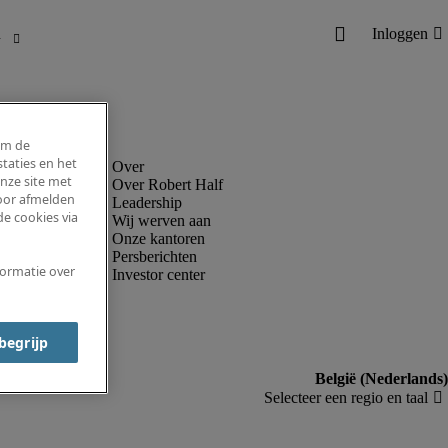
om de
taties en het
nze site met
Over Robert Half
voor afmelden
Leadership
e cookies via
Wij werven aan
Onze kantoren
Persberichten
formatie over
Investor center
 begrijp