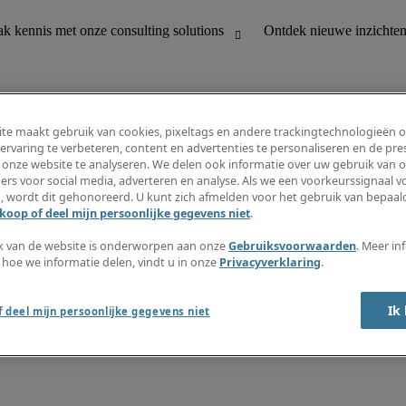
te maakt gebruik van cookies, pixeltags en andere trackingtechnologieën 
ervaring te verbeteren, content en advertenties te personaliseren en de pres
 onze website te analyseren. We delen ook informatie over uw gebruik van o
houding
Ontdek nieuwe inzichten
ers voor social media, adverteren en analyse. Als we een voorkeurssignaal 
Jobomschrijvingen
, wordt dit gehonoreerd. U kunt zich afmelden voor het gebruik van bepaald
Salarisgids
koop of deel mijn persoonlijke gegevens niet
.
office support
Timesheets
Nieuwsbrief
k van de website is onderworpen aan onze
Gebruiksvoorwaarden
. Meer in
Maak een jobalert aan
 hoe we informatie delen, vindt u in onze
Privacyverklaring
.
Informatiecentrum
Ik
 deel mijn persoonlijke gegevens niet
oorwaarden
Fraude alarm