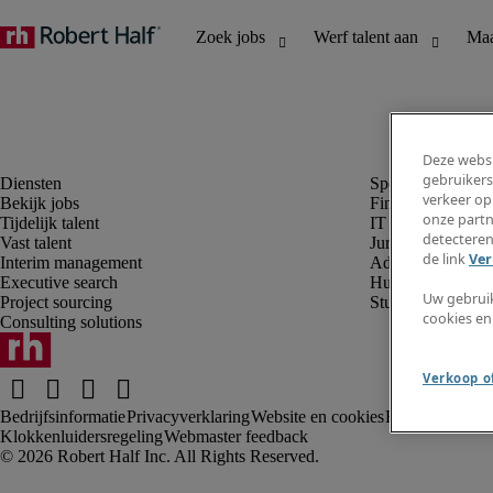
Deze websi
gebruikers
verkeer op
Bekijk jobs
Finance en boek
onze partn
Tijdelijk talent
IT en digital
detecteren
Vast talent
Juridisch
de link
Ver
Interim management
Administratie en 
Executive search
Human resources
Uw gebrui
Project sourcing
Student
cookies en
Consulting solutions
Verkoop of
Bedrijfsinformatie
Privacyverklaring
Website en cookies
Rekruteringsv
Klokkenluidersregeling
Webmaster feedback