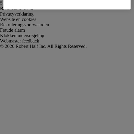
Bedrijfsinformatie
Privacyverklaring
Website en cookies
Rekruteringsvoorwaarden
Fraude alarm
Klokkenluidersregeling
Webmaster feedback