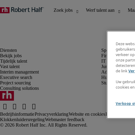
Deze websi
gebruikers
verkeer op
Bekijk jobs
Finance en boek
onze partn
Tijdelijk talent
IT en digital
detecteren
Vast talent
Juridisch
de link
Ver
Interim management
Administratie en 
Executive search
Human resources
Uw gebrui
Project sourcing
Student
cookies en
Consulting solutions
Verkoop of
Bedrijfsinformatie
Privacyverklaring
Website en cookies
Rekruteringsv
Klokkenluidersregeling
Webmaster feedback