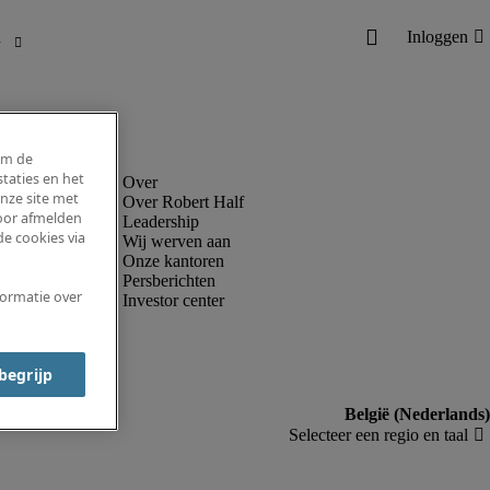
om de
taties en het
nze site met
Over Robert Half
voor afmelden
Leadership
e cookies via
Wij werven aan
Onze kantoren
Persberichten
formatie over
Investor center
 begrijp