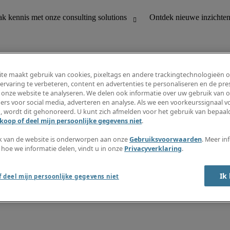
te maakt gebruik van cookies, pixeltags en andere trackingtechnologieën 
ervaring te verbeteren, content en advertenties te personaliseren en de pres
 onze website te analyseren. We delen ook informatie over uw gebruik van o
houding
Ontdek nieuwe inzichten
ers voor social media, adverteren en analyse. Als we een voorkeurssignaal 
Jobomschrijvingen
, wordt dit gehonoreerd. U kunt zich afmelden voor het gebruik van bepaald
Salarisgids
koop of deel mijn persoonlijke gegevens niet
.
office support
Timesheets
Nieuwsbrief
k van de website is onderworpen aan onze
Gebruiksvoorwaarden
. Meer in
Maak een jobalert aan
 hoe we informatie delen, vindt u in onze
Privacyverklaring
.
Informatiecentrum
Ik
 deel mijn persoonlijke gegevens niet
oorwaarden
Fraude alarm