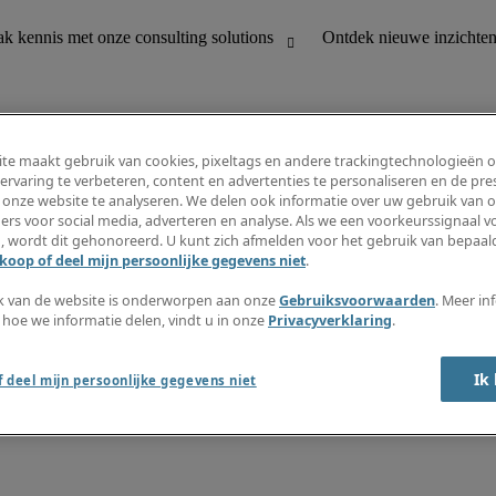
te maakt gebruik van cookies, pixeltags en andere trackingtechnologieën 
ervaring te verbeteren, content en advertenties te personaliseren en de pres
 onze website te analyseren. We delen ook informatie over uw gebruik van o
houding
Ontdek nieuwe inzichten
ers voor social media, adverteren en analyse. Als we een voorkeurssignaal 
Jobomschrijvingen
, wordt dit gehonoreerd. U kunt zich afmelden voor het gebruik van bepaald
Salarisgids
koop of deel mijn persoonlijke gegevens niet
.
office support
Timesheets
Nieuwsbrief
k van de website is onderworpen aan onze
Gebruiksvoorwaarden
. Meer in
Maak een jobalert aan
 hoe we informatie delen, vindt u in onze
Privacyverklaring
.
Informatiecentrum
Ik
 deel mijn persoonlijke gegevens niet
oorwaarden
Fraude alarm