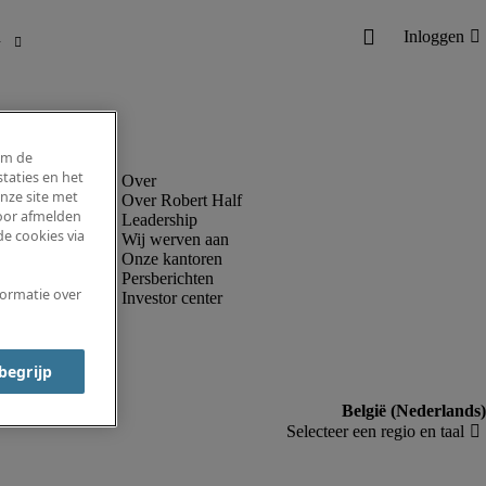
om de
taties en het
nze site met
Over Robert Half
voor afmelden
Leadership
e cookies via
Wij werven aan
Onze kantoren
Persberichten
formatie over
Investor center
 begrijp