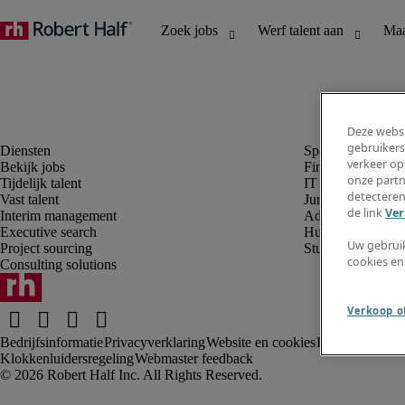
Deze websi
gebruikers
verkeer op
Bekijk jobs
Finance en boek
onze partn
Tijdelijk talent
IT en digital
detecteren
Vast talent
Juridisch
de link
Ver
Interim management
Administratie en 
Executive search
Human resources
Uw gebrui
Project sourcing
Student
cookies en
Consulting solutions
Verkoop of
Bedrijfsinformatie
Privacyverklaring
Website en cookies
Rekruteringsv
Klokkenluidersregeling
Webmaster feedback