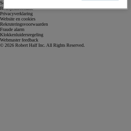
Bedrijfsinformatie
Privacyverklaring
Website en cookies
Rekruteringsvoorwaarden
Fraude alarm
Klokkenluidersregeling
Webmaster feedback