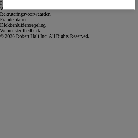
Privacyverklaring
Website en cookies
Rekruteringsvoorwaarden
Fraude alarm
Klokkenluidersregeling
Webmaster feedback