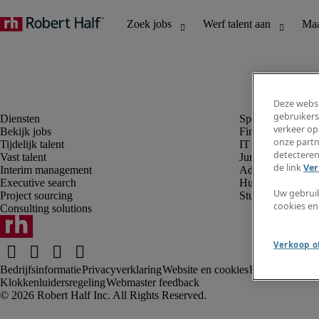
Deze websi
gebruikers
verkeer op
Bekijk jobs
Finance en boek
onze partn
Tijdelijk talent
IT en digital
detecteren
Vast talent
Juridisch
de link
Ver
Interim management
Administratie en 
Executive search
Human resources
Uw gebrui
Project sourcing
Student
cookies en
Consulting solutions
Verkoop of
Bedrijfsinformatie
Privacyverklaring
Website en cookies
Rekruteringsv
Klokkenluidersregeling
Webmaster feedback