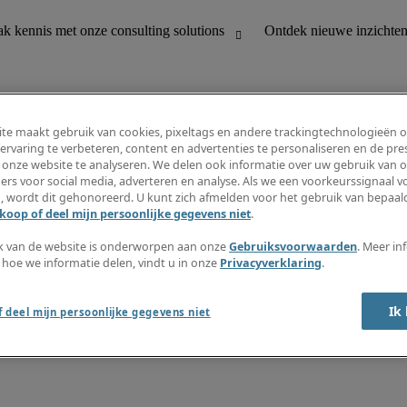
te maakt gebruik van cookies, pixeltags en andere trackingtechnologieën 
ervaring te verbeteren, content en advertenties te personaliseren en de pres
 onze website te analyseren. We delen ook informatie over uw gebruik van o
houding
Ontdek nieuwe inzichten
ers voor social media, adverteren en analyse. Als we een voorkeurssignaal 
Jobomschrijvingen
, wordt dit gehonoreerd. U kunt zich afmelden voor het gebruik van bepaald
Salarisgids
koop of deel mijn persoonlijke gegevens niet
.
office support
Timesheets
Nieuwsbrief
k van de website is onderworpen aan onze
Gebruiksvoorwaarden
. Meer in
Maak een jobalert aan
 hoe we informatie delen, vindt u in onze
Privacyverklaring
.
Informatiecentrum
Ik
 deel mijn persoonlijke gegevens niet
oorwaarden
Fraude alarm