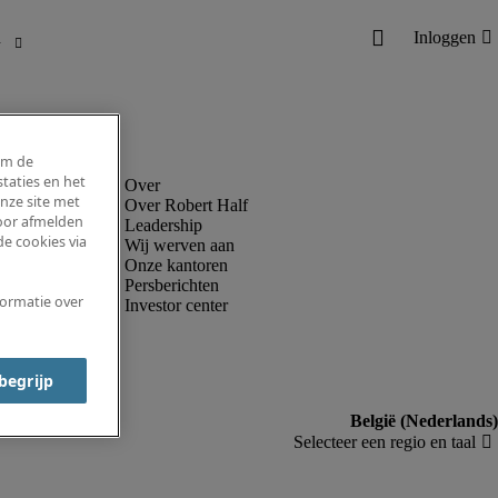
om de
taties en het
nze site met
Over Robert Half
voor afmelden
Leadership
e cookies via
Wij werven aan
Onze kantoren
Persberichten
formatie over
Investor center
 begrijp