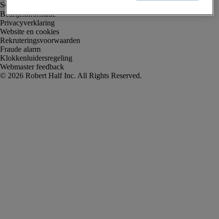
Bedrijfsinformatie
Privacyverklaring
Website en cookies
Rekruteringsvoorwaarden
Fraude alarm
Klokkenluidersregeling
Webmaster feedback