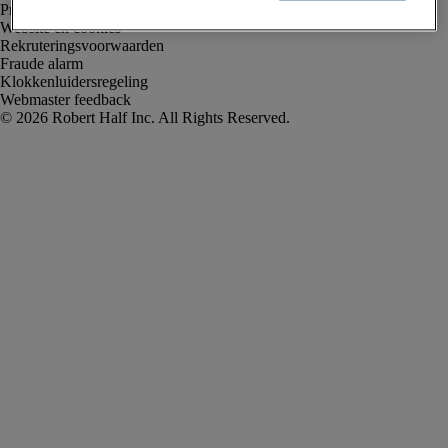
Privacyverklaring
Website en cookies
Rekruteringsvoorwaarden
Fraude alarm
Klokkenluidersregeling
Webmaster feedback