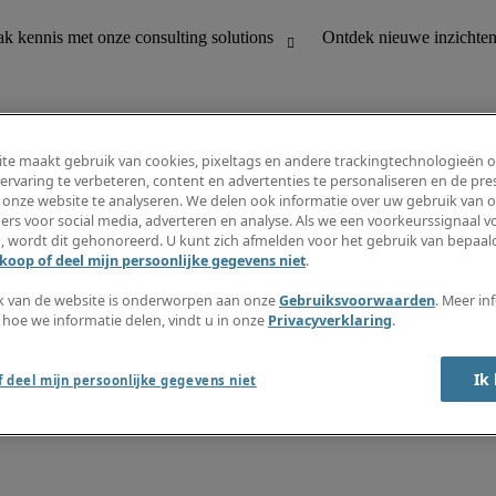
te maakt gebruik van cookies, pixeltags en andere trackingtechnologieën 
ervaring te verbeteren, content en advertenties te personaliseren en de pres
 onze website te analyseren. We delen ook informatie over uw gebruik van o
houding
Ontdek nieuwe inzichten
ers voor social media, adverteren en analyse. Als we een voorkeurssignaal 
Jobomschrijvingen
, wordt dit gehonoreerd. U kunt zich afmelden voor het gebruik van bepaald
Salarisgids
koop of deel mijn persoonlijke gegevens niet
.
office support
Timesheets
Nieuwsbrief
k van de website is onderworpen aan onze
Gebruiksvoorwaarden
. Meer in
Maak een jobalert aan
 hoe we informatie delen, vindt u in onze
Privacyverklaring
.
Informatiecentrum
Ik
 deel mijn persoonlijke gegevens niet
oorwaarden
Fraude alarm