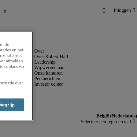
om de
taties en het
nze site met
Over Robert Half
voor afmelden
Leadership
e cookies via
Wij werven aan
Onze kantoren
Persberichten
formatie over
Investor center
 begrijp