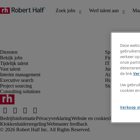
Deze websi
gebruikers
verkeer op
Bekijk jobs
Finance en boek
onze partn
Tijdelijk talent
IT en digital
detecteren
Vast talent
Juridisch
de link
Ver
Interim management
Administratie en 
Executive search
Human resources
Uw gebrui
Project sourcing
Student
cookies en
Consulting solutions
Verkoop of
Bedrijfsinformatie
Privacyverklaring
Website en cookies
Rekruteringsv
Klokkenluidersregeling
Webmaster feedback