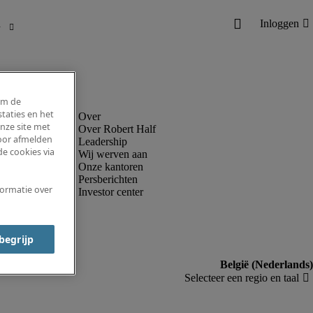
om de
taties en het
nze site met
Over Robert Half
voor afmelden
Leadership
e cookies via
Wij werven aan
Onze kantoren
Persberichten
formatie over
Investor center
 begrijp