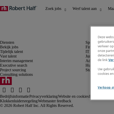
Deze websi
gebruikers
verkeer op
Bekijk jobs
Finance en boek
onze partn
Tijdelijk talent
IT en digital
detecteren
Vast talent
Juridisch
de link
Ver
Interim management
Administratie en 
Executive search
Human resources
Uw gebrui
Project sourcing
Student
cookies en
Consulting solutions
Verkoop of
Bedrijfsinformatie
Privacyverklaring
Website en cookies
Rekruteringsv
Klokkenluidersregeling
Webmaster feedback