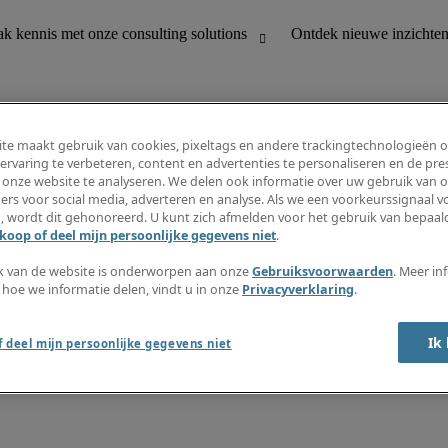
te maakt gebruik van cookies, pixeltags en andere trackingtechnologieën 
ervaring te verbeteren, content en advertenties te personaliseren en de pres
 onze website te analyseren. We delen ook informatie over uw gebruik van o
houding
Ontdek nieuwe inzichten
ers voor social media, adverteren en analyse. Als we een voorkeurssignaal 
Jobomschrijvingen
, wordt dit gehonoreerd. U kunt zich afmelden voor het gebruik van bepaald
Salarisgids
koop of deel mijn persoonlijke gegevens niet
.
office support
Timesheets
Nieuwsbrief
k van de website is onderworpen aan onze
Gebruiksvoorwaarden
. Meer in
Maak een jobalert aan
 hoe we informatie delen, vindt u in onze
Privacyverklaring
.
Informatiecentrum
Ik
 deel mijn persoonlijke gegevens niet
oorwaarden
Fraude alarm