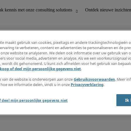
te maakt gebruik van cookies, pixeltags en andere trackingtechnologieën 
ervaring te verbeteren, content en advertenties te personaliseren en de pres
 onze website te analyseren. We delen ook informatie over uw gebruik van o
houding
Ontdek nieuwe inzichten
ers voor social media, adverteren en analyse. Als we een voorkeurssignaal 
Jobomschrijvingen
, wordt dit gehonoreerd. U kunt zich afmelden voor het gebruik van bepaald
Salarisgids
koop of deel mijn persoonlijke gegevens niet
.
office support
Timesheets
Nieuwsbrief
k van de website is onderworpen aan onze
Gebruiksvoorwaarden
. Meer in
Maak een jobalert aan
 hoe we informatie delen, vindt u in onze
Privacyverklaring
.
Informatiecentrum
Ik
 deel mijn persoonlijke gegevens niet
oorwaarden
Fraude alarm