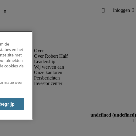
om de
taties en het
nze site met
Over Robert Half
voor afmelden
Leadership
e cookies via
Wij werven aan
Onze kantoren
Persberichten
formatie over
Investor center
 begrijp