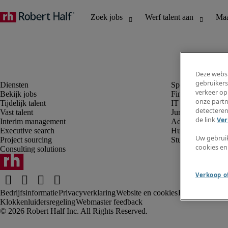
Deze websi
gebruikers
verkeer op
Bekijk jobs
Finance en boek
onze partn
Tijdelijk talent
IT en digital
detecteren
Vast talent
Juridisch
de link
Ver
Interim management
Administratie en 
Executive search
Human resources
Uw gebrui
Project sourcing
Student
cookies en
Consulting solutions
Verkoop of
Bedrijfsinformatie
Privacyverklaring
Website en cookies
Rekruteringsv
Klokkenluidersregeling
Webmaster feedback