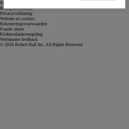
Bedrijfsinformatie
Privacyverklaring
Website en cookies
Rekruteringsvoorwaarden
Fraude alarm
Klokkenluidersregeling
Webmaster feedback