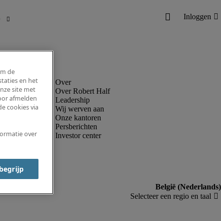
om de
taties en het
nze site met
Over Robert Half
voor afmelden
Leadership
e cookies via
Wij werven aan
Onze kantoren
Persberichten
formatie over
Investor center
 begrijp