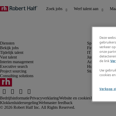
Deze websi
gebruikers
verkeer op
Bekijk jobs
Finance en boek
onze partn
Tijdelijk talent
IT en digital
detecteren
Vast talent
Juridisch
de link
Ver
Interim management
Administratie en 
Executive search
Human resources
Uw gebrui
Project sourcing
Student
cookies en
Consulting solutions
Verkoop of
Bedrijfsinformatie
Privacyverklaring
Website en cookies
Rekruteringsv
Klokkenluidersregeling
Webmaster feedback