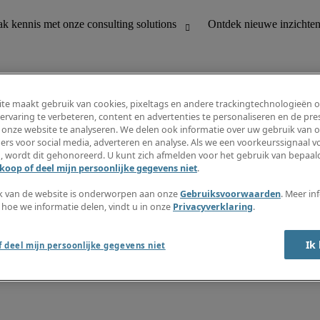
te maakt gebruik van cookies, pixeltags en andere trackingtechnologieën 
ervaring te verbeteren, content en advertenties te personaliseren en de pres
 onze website te analyseren. We delen ook informatie over uw gebruik van o
houding
Ontdek nieuwe inzichten
ers voor social media, adverteren en analyse. Als we een voorkeurssignaal 
Jobomschrijvingen
, wordt dit gehonoreerd. U kunt zich afmelden voor het gebruik van bepaald
Salarisgids
koop of deel mijn persoonlijke gegevens niet
.
office support
Timesheets
Nieuwsbrief
k van de website is onderworpen aan onze
Gebruiksvoorwaarden
. Meer in
Maak een jobalert aan
 hoe we informatie delen, vindt u in onze
Privacyverklaring
.
Informatiecentrum
Ik
 deel mijn persoonlijke gegevens niet
oorwaarden
Fraude alarm