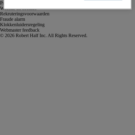
Privacyverklaring
Website en cookies
Rekruteringsvoorwaarden
Fraude alarm
Klokkenluidersregeling
Webmaster feedback