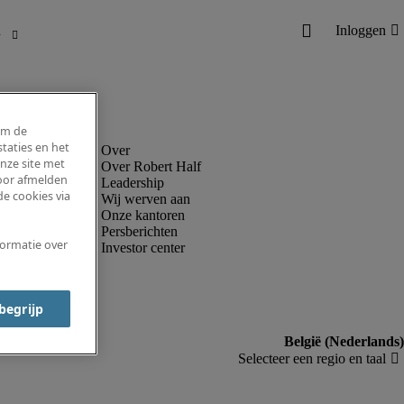
om de
taties en het
nze site met
Over Robert Half
voor afmelden
Leadership
e cookies via
Wij werven aan
Onze kantoren
Persberichten
formatie over
Investor center
 begrijp