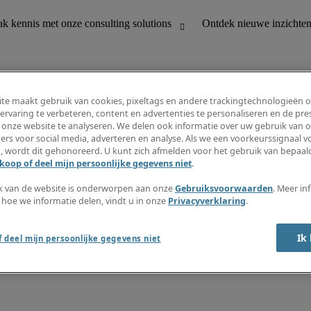
te maakt gebruik van cookies, pixeltags en andere trackingtechnologieën 
ervaring te verbeteren, content en advertenties te personaliseren en de pres
 onze website te analyseren. We delen ook informatie over uw gebruik van o
houding
Ontdek nieuwe inzichten
ers voor social media, adverteren en analyse. Als we een voorkeurssignaal 
Jobomschrijvingen
, wordt dit gehonoreerd. U kunt zich afmelden voor het gebruik van bepaald
Salarisgids
koop of deel mijn persoonlijke gegevens niet
.
office support
Timesheets
Nieuwsbrief
k van de website is onderworpen aan onze
Gebruiksvoorwaarden
. Meer in
Maak een jobalert aan
 hoe we informatie delen, vindt u in onze
Privacyverklaring
.
Informatiecentrum
Ik
 deel mijn persoonlijke gegevens niet
oorwaarden
Fraude alarm