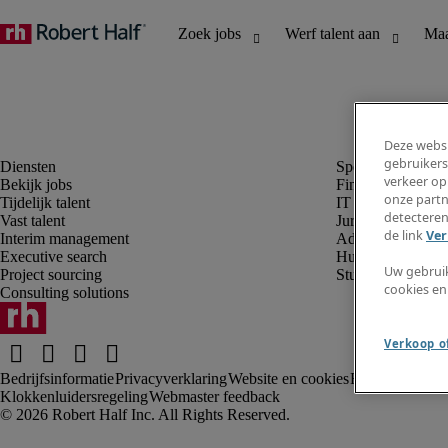
Deze websi
gebruikers
verkeer op
Bekijk jobs
Finance en boek
onze partn
Tijdelijk talent
IT en digital
detecteren
Vast talent
Juridisch
de link
Ver
Interim management
Administratie en 
Executive search
Human resources
Uw gebrui
Project sourcing
Student
cookies en
Consulting solutions
Verkoop of
Bedrijfsinformatie
Privacyverklaring
Website en cookies
Rekruteringsv
Klokkenluidersregeling
Webmaster feedback