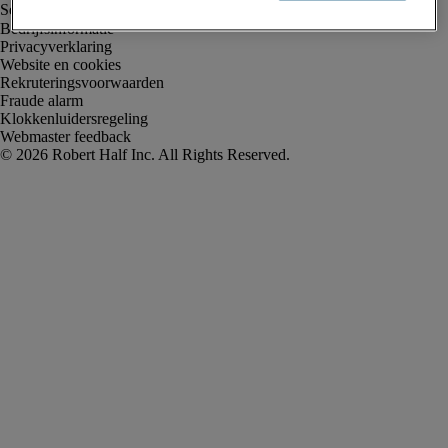
Bedrijfsinformatie
Privacyverklaring
Website en cookies
Rekruteringsvoorwaarden
Fraude alarm
Klokkenluidersregeling
Webmaster feedback