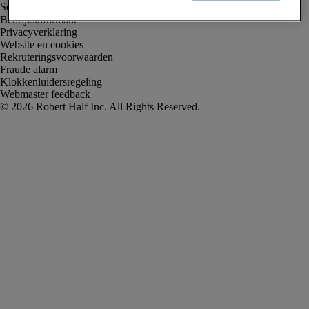
Bedrijfsinformatie
Privacyverklaring
Website en cookies
Rekruteringsvoorwaarden
Fraude alarm
Klokkenluidersregeling
Webmaster feedback