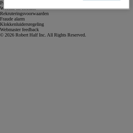
Privacyverklaring
Website en cookies
Rekruteringsvoorwaarden
Fraude alarm
Klokkenluidersregeling
Webmaster feedback