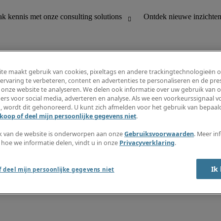
te maakt gebruik van cookies, pixeltags en andere trackingtechnologieën 
ervaring te verbeteren, content en advertenties te personaliseren en de pres
 onze website te analyseren. We delen ook informatie over uw gebruik van o
houding
Ontdek nieuwe inzichten
ers voor social media, adverteren en analyse. Als we een voorkeurssignaal 
Jobomschrijvingen
, wordt dit gehonoreerd. U kunt zich afmelden voor het gebruik van bepaald
Salarisgids
koop of deel mijn persoonlijke gegevens niet
.
office support
Timesheets
Nieuwsbrief
k van de website is onderworpen aan onze
Gebruiksvoorwaarden
. Meer in
Maak een jobalert aan
 hoe we informatie delen, vindt u in onze
Privacyverklaring
.
Informatiecentrum
Ik
 deel mijn persoonlijke gegevens niet
oorwaarden
Fraude alarm