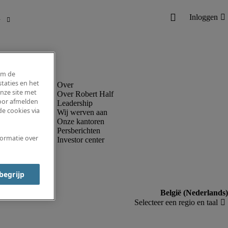
om de
taties en het
nze site met
Over Robert Half
voor afmelden
Leadership
e cookies via
Wij werven aan
Onze kantoren
Persberichten
formatie over
Investor center
 begrijp