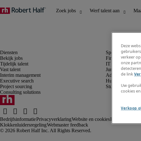
Deze websi
gebruikers
verkeer op
Bekijk jobs
Finance en boek
onze partn
Tijdelijk talent
IT en digital
detecteren
Vast talent
Juridisch
de link
Ver
Interim management
Administratie en 
Executive search
Human resources
Uw gebrui
Project sourcing
Student
cookies en
Consulting solutions
Verkoop of
Bedrijfsinformatie
Privacyverklaring
Website en cookies
Rekruteringsv
Klokkenluidersregeling
Webmaster feedback