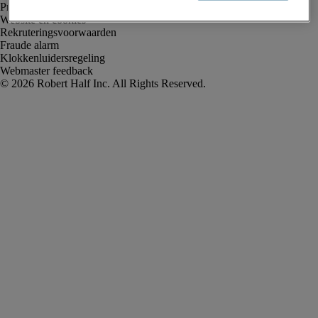
Privacyverklaring
Website en cookies
Rekruteringsvoorwaarden
Fraude alarm
Klokkenluidersregeling
Webmaster feedback