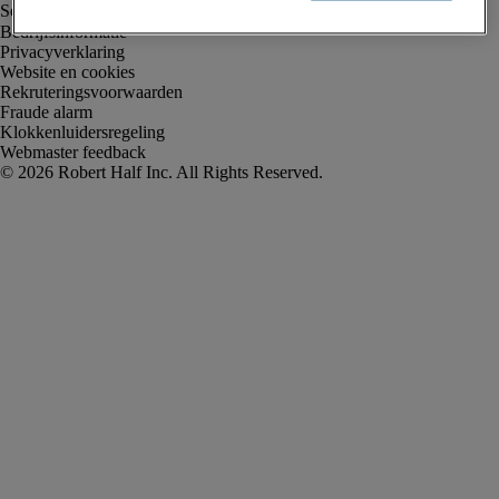
Bedrijfsinformatie
Privacyverklaring
Website en cookies
Rekruteringsvoorwaarden
Fraude alarm
Klokkenluidersregeling
Webmaster feedback