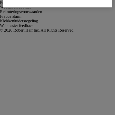
Privacyverklaring
Website en cookies
Rekruteringsvoorwaarden
Fraude alarm
Klokkenluidersregeling
Webmaster feedback