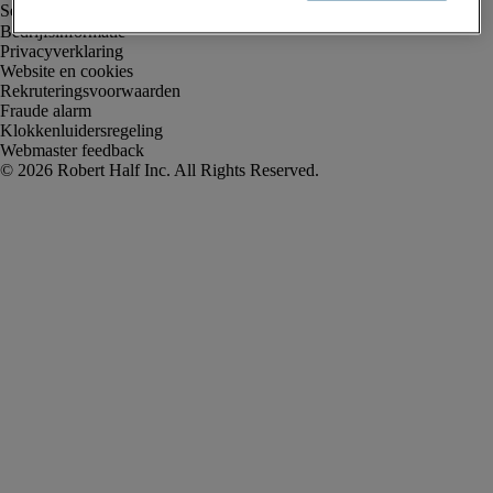
Bedrijfsinformatie
Privacyverklaring
Website en cookies
Rekruteringsvoorwaarden
Fraude alarm
Klokkenluidersregeling
Webmaster feedback