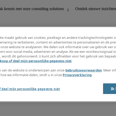
te maakt gebruik van cookies, pixeltags en andere trackingtechnologieën 
ervaring te verbeteren, content en advertenties te personaliseren en de pres
 onze website te analyseren. We delen ook informatie over uw gebruik van o
houding
Ontdek nieuwe inzichten
ers voor social media, adverteren en analyse. Als we een voorkeurssignaal 
Jobomschrijvingen
, wordt dit gehonoreerd. U kunt zich afmelden voor het gebruik van bepaald
Salarisgids
koop of deel mijn persoonlijke gegevens niet
.
office support
Timesheets
Nieuwsbrief
k van de website is onderworpen aan onze
Gebruiksvoorwaarden
. Meer in
Maak een jobalert aan
 hoe we informatie delen, vindt u in onze
Privacyverklaring
.
Informatiecentrum
Ik
 deel mijn persoonlijke gegevens niet
oorwaarden
Fraude alarm