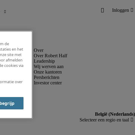
om de
taties en het
nze site met
Over Robert Half
voor afmelden
Leadership
e cookies via
Wij werven aan
Onze kantoren
Persberichten
formatie over
Investor center
 begrijp