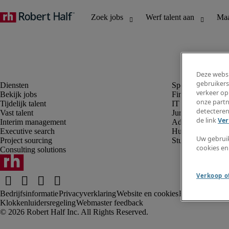
Deze websi
gebruikers
verkeer op
Bekijk jobs
Finance en boek
onze partn
Tijdelijk talent
IT en digital
detecteren
Vast talent
Juridisch
de link
Ver
Interim management
Administratie en 
Executive search
Human resources
Uw gebrui
Project sourcing
Student
cookies en
Consulting solutions
Verkoop of
Bedrijfsinformatie
Privacyverklaring
Website en cookies
Rekruteringsv
Klokkenluidersregeling
Webmaster feedback