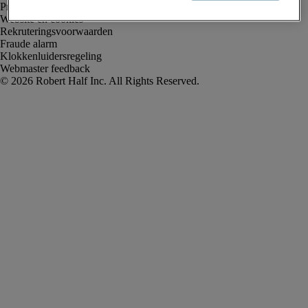
Privacyverklaring
Website en cookies
Rekruteringsvoorwaarden
Fraude alarm
Klokkenluidersregeling
Webmaster feedback