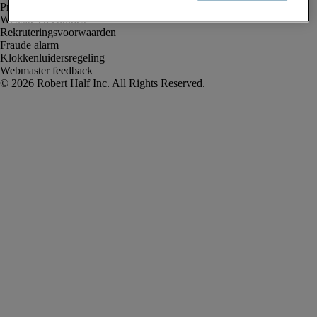
Privacyverklaring
Website en cookies
Rekruteringsvoorwaarden
Fraude alarm
Klokkenluidersregeling
Webmaster feedback