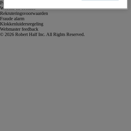
Privacyverklaring
Website en cookies
Rekruteringsvoorwaarden
Fraude alarm
Klokkenluidersregeling
Webmaster feedback