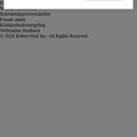
Privacyverklaring
Website en cookies
Rekruteringsvoorwaarden
Fraude alarm
Klokkenluidersregeling
Webmaster feedback