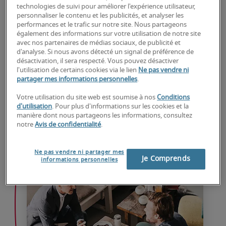
permet en somme de se différencier de la 
technologies de suivi pour améliorer l'expérience utilisateur,
concurrence, mais aussi de développer un 
personnaliser le contenu et les publicités, et analyser les
performances et le trafic sur notre site. Nous partageons
sentiment d’appartenance au sein de ses 
également des informations sur votre utilisation de notre site
collaborateurs. Créer et ancrer une culture 
avec nos partenaires de médias sociaux, de publicité et
d'analyse. Si nous avons détecté un signal de préférence de
d’entreprise forte est la garantie de la 
désactivation, il sera respecté. Vous pouvez désactiver
cohésion et de la motivation pour ses équipes.
l'utilisation de certains cookies via le lien
Ne pas vendre ni
partager mes informations personnelles
.
En savoir plus
Votre utilisation du site web est soumise à nos
Conditions
d'utilisation
. Pour plus d'informations sur les cookies et la
manière dont nous partageons les informations, consultez
notre
Avis de confidentialité
.
Ne pas vendre ni partager mes
Je Comprends
informations personnelles