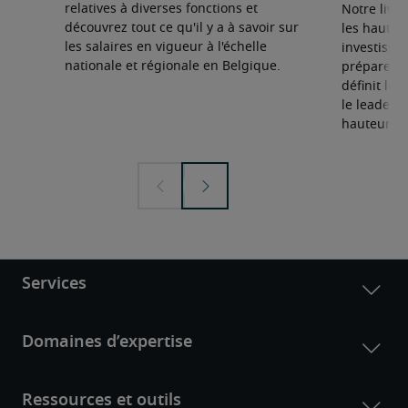
relatives à diverses fonctions et
Notre livr
découvrez tout ce qu'il y a à savoir sur
les hauts 
les salaires en vigueur à l'échelle
investisseu
nationale et régionale en Belgique.
préparent 
définit le
le leadersh
hauteur de