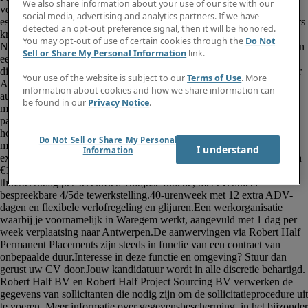
We also share information about your use of our site with our
social media, advertising and analytics partners. If we have
detected an opt-out preference signal, then it will be honored.
You may opt-out of use of certain cookies through the
Do Not
Sell or Share My Personal Information
link.
Your use of the website is subject to our
Terms of Use
. More
information about cookies and how we share information can
be found in our
Privacy Notice
.
Do Not Sell or Share My Personal
I understand
Information