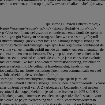
						<p><strong>Payroll Officer (m/v/x) - 
Regio Waregem</strong></p><p><strong>Bedrijf</strong></p>
<p>Voor een financieel gezonde en ondernemende familiale speler in 
<strong>regio Waregem </strong>zoeken we een <strong>Payroll 
Officer</strong> (m/v/x) met focus op <strong>België</strong> en 
<strong>Nederland</strong>.</p><p>Deze organisatie combineert de 
warmte van een familiebedrijf met de dynamiek van een internationale 
context binnen een nichemarkt. De groep telt meerdere entiteiten in 
binnen- en buitenland en kende de voorbije jaren een sterke evolutie, 
met een duidelijke focus op verdere professionalisering, structuur en 
procesverbetering. De cultuur is laagdrempelig, hands-on en 
toegankelijk, met korte beslissingslijnen, open communicatie en veel 
zichtbaarheid op de werkvloer.</p><p>
<strong>Functieomschrijving</strong></p><p>In je rol als 
<strong>Payroll Officer</strong> (m/v/x) ben je verantwoordelijk voor 
alles omtrent payroll van A-Z (arbeiders en bedienden) met nadien 
eventueel de mogelijkheid om je rol uit te breiden tot 20% soft HR - 
afhankelijk van je interesses en talenten.</p><ul><li>Je staat in voor 
de volledige payrollverwerking van A tot Z voor medewerkers in 
België en Nederland.</li><li>De grootste focus ligt op Belgische 