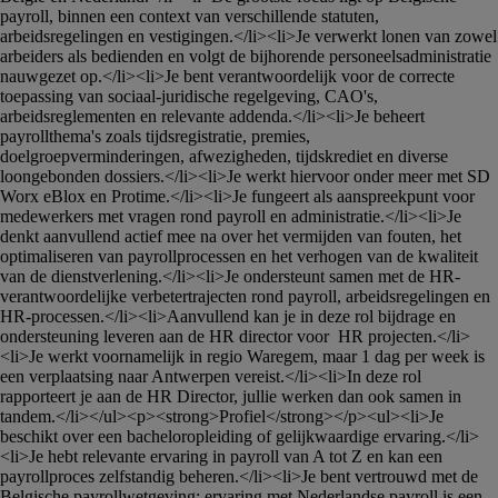
payroll, binnen een context van verschillende statuten, 
arbeidsregelingen en vestigingen.</li><li>Je verwerkt lonen van zowel 
arbeiders als bedienden en volgt de bijhorende personeelsadministratie 
nauwgezet op.</li><li>Je bent verantwoordelijk voor de correcte 
toepassing van sociaal-juridische regelgeving, CAO's, 
arbeidsreglementen en relevante addenda.</li><li>Je beheert 
payrollthema's zoals tijdsregistratie, premies, 
doelgroepverminderingen, afwezigheden, tijdskrediet en diverse 
loongebonden dossiers.</li><li>Je werkt hiervoor onder meer met SD 
Worx eBlox en Protime.</li><li>Je fungeert als aanspreekpunt voor 
medewerkers met vragen rond payroll en administratie.</li><li>Je 
denkt aanvullend actief mee na over het vermijden van fouten, het 
optimaliseren van payrollprocessen en het verhogen van de kwaliteit 
van de dienstverlening.</li><li>Je ondersteunt samen met de HR-
verantwoordelijke verbetertrajecten rond payroll, arbeidsregelingen en 
HR-processen.</li><li>Aanvullend kan je in deze rol bijdrage en 
ondersteuning leveren aan de HR director voor  HR projecten.</li>
<li>Je werkt voornamelijk in regio Waregem, maar 1 dag per week is 
een verplaatsing naar Antwerpen vereist.</li><li>In deze rol 
rapporteert je aan de HR Director, jullie werken dan ook samen in 
tandem.</li></ul><p><strong>Profiel</strong></p><ul><li>Je 
beschikt over een bacheloropleiding of gelijkwaardige ervaring.</li>
<li>Je hebt relevante ervaring in payroll van A tot Z en kan een 
payrollproces zelfstandig beheren.</li><li>Je bent vertrouwd met de 
Belgische payrollwetgeving; ervaring met Nederlandse payroll is een 