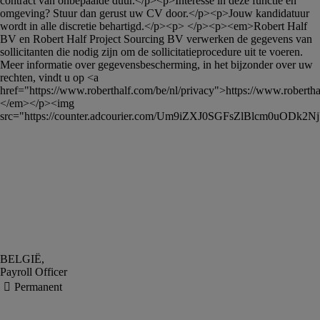
contract van onbepaalde duur.</p><p>Interesse in deze functie en 
omgeving? Stuur dan gerust uw CV door.</p><p>Jouw kandidatuur 
wordt in alle discretie behartigd.</p><p> </p><p><em>Robert Half 
BV en Robert Half Project Sourcing BV verwerken de gegevens van 
sollicitanten die nodig zijn om de sollicitatieprocedure uit te voeren. 
Meer informatie over gegevensbescherming, in het bijzonder over uw 
rechten, vindt u op <a 
href="https://www.roberthalf.com/be/nl/privacy">https://www.roberthal
</em></p><img 
src="https://counter.adcourier.com/Um9iZXJ0SGFsZlBlcm0u
Payroll Officer