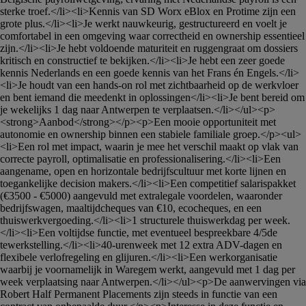
sterke troef.</li><li>Kennis van SD Worx eBlox en Protime zijn een 
grote plus.</li><li>Je werkt nauwkeurig, gestructureerd en voelt je 
comfortabel in een omgeving waar correctheid en ownership essentieel 
zijn.</li><li>Je hebt voldoende maturiteit en ruggengraat om dossiers 
kritisch en constructief te bekijken.</li><li>Je hebt een zeer goede 
kennis Nederlands en een goede kennis van het Frans én Engels.</li>
<li>Je houdt van een hands-on rol met zichtbaarheid op de werkvloer 
en bent iemand die meedenkt in oplossingen</li><li>Je bent bereid om 
je wekelijks 1 dag naar Antwerpen te verplaatsen.</li></ul><p>
<strong>Aanbod</strong></p><p>Een mooie opportuniteit met 
autonomie en ownership binnen een stabiele familiale groep.</p><ul>
<li>Een rol met impact, waarin je mee het verschil maakt op vlak van 
correcte payroll, optimalisatie en professionalisering.</li><li>Een 
aangename, open en horizontale bedrijfscultuur met korte lijnen en 
toegankelijke decision makers.</li><li>Een competitief salarispakket 
(€3500 - €5000) aangevuld met extralegale voordelen, waaronder 
bedrijfswagen, maaltijdcheques van €10, ecocheques, en een 
thuiswerkvergoeding.</li><li>1 structurele thuiswerkdag per week.
</li><li>Een voltijdse functie, met eventueel bespreekbare 4/5de 
tewerkstelling.</li><li>40-urenweek met 12 extra ADV-dagen en 
flexibele verlofregeling en glijuren.</li><li>Een werkorganisatie 
waarbij je voornamelijk in Waregem werkt, aangevuld met 1 dag per 
week verplaatsing naar Antwerpen.</li></ul><p>De aanwervingen via 
Robert Half Permanent Placements zijn steeds in functie van een 