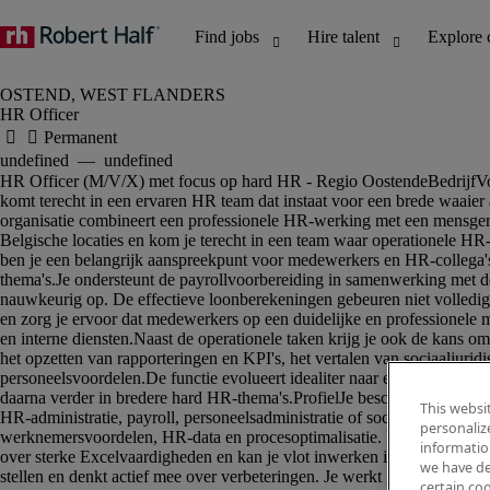
HR Officer
This websi
personaliz
information
we have de
certain co