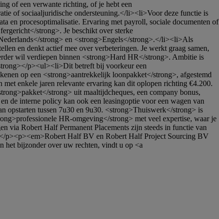
 of een verwante richting, of je hebt een 
e of sociaaljuridische ondersteuning.</li><li>Voor deze functie is 
a en procesoptimalisatie. Ervaring met payroll, sociale documenten of 
rgericht</strong>. Je beschikt over sterke 
Nederlands</strong> en <strong>Engels</strong>.</li><li>Als 
llen en denkt actief mee over verbeteringen. Je werkt graag samen, 
verder wil verdiepen binnen <strong>Hard HR</strong>. Ambitie is 
trong></p><ul><li>Dit betreft bij voorkeur een 
ekenen op een <strong>aantrekkelijk loonpakket</strong>, afgestemd 
met enkele jaren relevante ervaring kan dit oplopen richting €4.200. 
 <strong>pakket</strong> uit maaltijdcheques, een company bonus, 
l en de interne policy kan ook een leasingoptie voor een wagen van 
kan opstarten tussen 7u30 en 9u30. <strong>Thuiswerk</strong> is 
trong>professionele HR-omgeving</strong> met veel expertise, waar je 
en via Robert Half Permanent Placements zijn steeds in functie van 
p> </p><p><em>Robert Half BV en Robert Half Project Sourcing BV 
n het bijzonder over uw rechten, vindt u op <a 