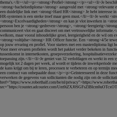
thema's.</li></ul><p><strong>Profiel</strong></p><ul><li>Je beschikt
<strong>bachelordiploma</strong> aangevuld met <strong>relevante erva
een duidelijke link met <strong>Hard HR</strong> Je hebt interesse in
HR-systemen is een sterke troef maar geen must.</li><li>Je werkt <str
<strong>Excelvaardigheden</strong> en kan je vlot inwerken in <stron
persoon ben je <strong>gedreven</strong>, <strong>leergierig</strong> 
communiceert vlot en gaat discreet om met vertrouwelijke informatie.
welkom, maar vooral inhoudelijke groei, leergierigheid en de wil om 
<strong>voltijdse</strong> HR Officer functie. Een <strong>4/5e tewe
op jouw ervaring en profiel. Voor starters met een masterdiploma ligt 
Voor meer ervaren profielen wordt het pakket verder bekeken in functi
tussenkomst in internetkosten, groepsverzekering, hospitalisatieverzek
toepassing zijn.</li><li>Je geniet van 32 verlofdagen en werkt in een 
mogelijk tot 2 dagen per week, al wordt er tijdens de inwerkperiode 
de kans krijgt om bij te leren, processen te verbeteren en op termijn 
een contract van onbepaalde duur.</p><p>Geïnteresseerd in deze fun
verwerken de gegevens van sollicitanten die nodig zijn om de sollicita
href="https://www.roberthalf.com/be/nl/privacy">https://www.roberth
src="https://counter.adcourier.com/Um9iZXJ0SGFsZlBlcm0u