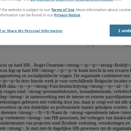
f the website is subject to our
Terms of Use
. More information about cooki
nformation can be found in our
Privacy Notice
.
I und
l or Share My Personal Information
cus legt op hard HR</strong>.</p><p>Je komt terecht in een ervaren H
apportering en sociaaljuridische vragen. De organisatie combineert een
</p><p>In deze functie werk je voor verschillende Belgische locaties 
 en HR-data.</p><p><strong>Functieomschrijving</strong></p><ul><li>
agen rond <strong>personeelsdossiers, loonadministratie, verlofrechten
ng</strong> in samenwerking met de interne en externe payrollpartners.
eningen gebeuren niet volledig door jou, maar je zorgt wel dat alle inp
dewerkers op een duidelijke en professionele manier geholpen worden. J
diensten</strong>.</li><li>Naast de <strong>operationele taken</stron
g>verbeteren</strong> van HR-processen, het verhogen van datakwaliteit
ondersteunen van projecten rond flexibele verloning, verzekeringen en a
k</strong>. Je start met de dagelijkse HR-processen om de organisatie