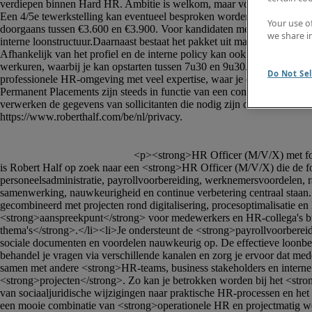
Your use o
we share i
Do Not Sel
						<p><strong>HR Officer (M/V/X) met focus op hard HR - Regio Oostende</strong></p><p><strong>Bedrijf</strong></p><p>Voor een stabiele organisatie in de regio van Oostende 
is Robert Half op zoek naar een <strong>HR Officer (M/V/X) die de fo
personeelsadministratie, payrollvoorbereiding, werknemersvoordelen, r
samenwerking, nauwkeurigheid en continue verbetering centraal staan.
gecombineerd met projecten rond digitalisering, procesoptimalisatie
<strong>aanspreekpunt</strong> voor medewerkers en HR-collega's bij vr
thema's</strong>.</li><li>Je ondersteunt de <strong>payrollvoorbereidi
sociale documenten en voordelen nauwkeurig op. De effectieve loonberek
behandel je vragen via verschillende kanalen en zorg je ervoor dat me
samen met andere <strong>HR-teams, business stakeholders en interne 
<strong>projecten</strong>. Zo kan je betrokken worden bij het <stron
van sociaaljuridische wijzigingen naar praktische HR-processen en het 
een mooie combinatie van <strong>operationele HR en projectmatig wer