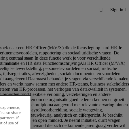
 experience,
e also share
partners. If
t of use of