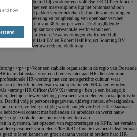
es and how
erstand
R team dat instaat voor een brede waaier aan HR-diensten rond 
 professionele HR-werking met een mensgerichte cultuur, waar 
en kom je terecht in een team waar operationele HR-taken worden 
Als <strong>HR Officer (M/V/X)</strong> ben je een belangrijk 
, deeltijdse tewerkstelling, personeelsvoordelen en sociaaljuridische 
 Daarbij volg je personeelsgegevens, tijdsregistraties, afwezigheden, 
ut correct, volledig en tijdig wordt aangeleverd.</li><li>Daarnaast 
e hebt zowel contact met bedienden als arbeiders en werkt nauw 
g> krijg je ook de kans om mee te werken aan 
 in systemen, het opzetten van rapporteringen en KPI's, het vertalen 
ndere personeelsvoordelen.</li><li>De functie evolueert idealiter naar 
 goed te leren kennen en groeit daarna verder in bredere hard HR-