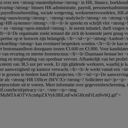
 over een <strong>masterdiploma</strong> in HR, finance, boekhouding
ring</strong> binnen HR-administratie, payroll, personeelsadministrati
 payrollvoorbereiding, sociale wetgeving, werknemersvoordelen, HR-dat
ong>nauwkeurig</strong>, <strong>analytisch</strong> en <strong>cijfe
g>HR-systemen</strong>.</li><li>Je spreekt en schrijft vlot <strong>
en <strong>open-minded</strong>. Je neemt initiatief, durft vragen ste
</li><li>De organisatie zoekt iemand die zich de komende jaren graag 
expertise op te bouwen zijn belangrijk.</li></ul><p><strong>Aanbod</s
rkstelling</strong> kan eventueel besproken worden.</li><li>Je kan r
het brutomaandloon doorgaans tussen €3.600 en €3.900. Voor kandidaten 
e van ervaring en interne loonstructuur.</li><li>Daarnaast bestaat het
ering en terugbetaling van openbaar vervoer. Afhankelijk van het profie
systeem van 38,5 uur per week. Er zijn glijdende werkuren, waarbij je 
meer aanwezigheid op kantoor verwacht.</li><li>Je werkt vanuit een <s
mee te groeien in bredere hard HR-projecten.</li></ul><p>De aanwerving
ctie als <strong>HR Officer (M/V/X)</strong>? Solliciteer nu!</p><
tieprocedure uit te voeren. Meer informatie over gegevensbescherming, i
alf.com/be/nl/privacy</a>. </em></p><img 
OTcxOTMuMTA4OTVAcmhpZXVyb3BlLmFwbGl0cmFrLmNvbQ.gif">
