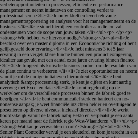
verbeteropportuniteiten in processen, efficiëntie en performance 
management en neemt initiatieven om controlling verder te 
professionaliseren.</li><li>Je ontwikkelt en levert relevante 
managementrapportering en analyses voor het managementteam en de 
business.</li><li>Je stuurt hierbij een controller aan die jou zal 
ondersteunen voor de scope van jouw taken.</li></ul><p> </p><p>
<strong>Wie hebben we hiervoor nodig?</strong></p><ul><li>Je 
beschikt over een master diploma in een Economische richting of bent 
gelijkgesteld door ervaring.</li><li>Je hebt minstens 3 tot 5 jaar 
ervaring in een vergelijkbare functie binnen een productieomgeving, 
idealiter aangevuld met een aantal extra jaren ervaring binnen finance.
</li><li>Je fungeert als kritische business partner om de resultaten van 
de plant continu te verbeteren.</li><li>Je ziet opportuniteiten en neemt 
vanuit je rol de nodige initiatieven hieromtrent.</li><li>Je bent 
analytisch &amp; procesmatig sterk, je kent je cijfers en kunt aardig 
overweg met Excel en data.</li><li>Je komt regelmatig op de 
werkvloer om de verschillende processen binnen de fabriek goed te 
begrijpen.</li><li>Je bent communicatief sterk en hanteert een no-
nonsense aanpak; je weet financiële inzichten helder en overtuigend te 
presenteren op diverse niveaus, inclusief directie.</li><li>Je werkt 
hoofdzakelijk vanuit de fabriek nabij Eeklo en verplaatst je een aantal 
keren per maand naar de fabriek regio West-Vlaanderen.</li></ul><p>
<strong>Wat kan je verwachten in ruil? </strong></p><ul><li>Als 
Senior Plant Controller vervul je een sleutelrol en kom je terecht in een 
stabiele, innovatieve en vooruitstrevende Belgische productie 