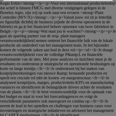
Regio Eeklo</strong></p><p>Voor een internationaal productiebedrijf 
dat actief is binnen FMCG met diverse vestigingen gelegen in de 
Benelux regio, zijn wij op zoek naar een ervaren <strong>Plant 
Controller (M/V/X)</strong>.</p><p>Vanuit jouw rol zit je letterlijk 
en figuurlijk dichtbij de business (zijnde de diverse operatoren in de 
fabriek) en ga je het financieel beheer opnemen van twee fabrieken in 
België.</p><p><strong>Wat staat jou te wachten?</strong></p><p>Je 
gaat als sparring partner van de resp. plant managers 
verantwoordelijkheid nemen omtrent het financiële luik van de lokale 
productie als onderdeel van het management team. In het bijzonder 
komen de volgende zaken aan bod in deze rol:</p><ul><li>Je draagt 
verantwoordelijkheid voor de volledige P&amp;L en financiële 
performantie van de sites. Met jouw analyses en inzichten stuur je de 
resultaten en ondersteun je strategische en operationele beslissingen op 
korte en lange termijn.</li><li>Je ondersteunt bij het maken van 
kostprijsberekeningen van nieuwe &amp; bestaande producten en 
speelt een cruciale rol mbt de kosten -en margestructuur.</li><li>Je 
analyseert kostprijzen, marges, productiviteits-KPI's en manufacturing 
variances en identificeert de belangrijkste drivers achter de resultaten 
van de plants.</li><li>Je bent verantwoordelijk voor de opmaak van 
het budget en staat in voor het forecastingproces en volgt de 
verschillende parameters ook nauwgezet en continu op.</li><li>Je 
neemt de lead in het opstellen en challengen van business cases voor 
investeringen en strategische initiatieven en adviseert het management 
bij CAPEX-beslissingen.</li><li>Je identificeert 