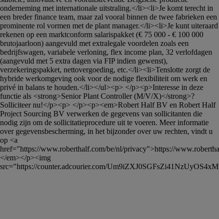
onderneming met internationale uitstraling.</li><li>Je komt terecht in 
een breder finance team, maar zal vooral binnen de twee fabrieken een 
prominente rol vormen met de plant manager.</li><li>Je kunt uiteraard 
rekenen op een marktconform salarispakket (€ 75 000 - € 100 000 
brutojaarloon) aangevuld met extralegale voordelen zoals een 
bedrijfswagen, variabele verloning, flex income plan, 32 verlofdagen 
(aangevuld met 5 extra dagen via FIP indien gewenst), 
verzekeringspakket, nettovergoeding, etc.</li><li>Tenslotte zorgt de 
hybride werkomgeving ook voor de nodige flexibiliteit om werk en 
privé in balans te houden.</li></ul><p> </p><p>Interesse in deze 
functie als <strong>Senior Plant Controller (M/V/X)</strong>? 
Solliciteer nu!</p><p> </p><p><em>Robert Half BV en Robert Half 
Project Sourcing BV verwerken de gegevens van sollicitanten die 
nodig zijn om de sollicitatieprocedure uit te voeren. Meer informatie 
over gegevensbescherming, in het bijzonder over uw rechten, vindt u 
op <a 
href="https://www.roberthalf.com/be/nl/privacy">https://www.roberthal
</em></p><img 
src="https://counter.adcourier.com/Um9iZXJ0SGFsZi41NzUyO