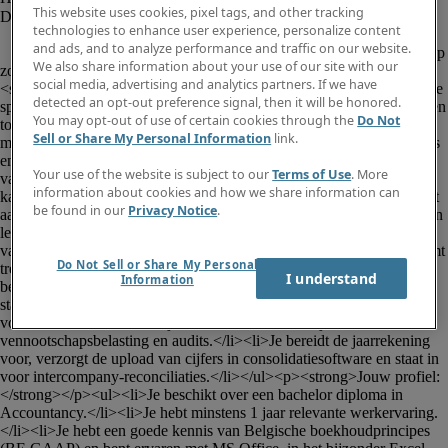
This website uses cookies, pixel tags, and other tracking
technologies to enhance user experience, personalize content
and ads, and to analyze performance and traffic on our website.
						<p><strong>Robert Half</strong> is op 
We also share information about your use of our site with our
zoek naar een <strong>Accountant (M/V/X)</strong> - Regio 
social media, advertising and analytics partners. If we have
<strong>Antwerpen</strong></p><p>Onze klant is een internationale 
detected an opt-out preference signal, then it will be honored.
speler in de logistieke sector.</p><p><strong>Volgende taken behoren 
You may opt-out of use of certain cookies through the
Do Not
tot jouw pakket:</strong></p><ul><li>Je voert zelfstandig 
Sell or Share My Personal Information
link.
maandelijkse en kwartaalafsluitingen uit, inclusief analytische reviews 
en reconciliaties van rekeningen.</li><li>Je beheert de administratie 
Your use of the website is subject to our
Terms of Use
. More
van grootboekrekeningen, vaste activa, kasboeken voor zowel 
information about cookies and how we share information can
kantoren als schepen, voorschotten, voorzieningen en accruals gelinkt 
be found in our
Privacy Notice
.
aan bestelbonnen.</li><li>Je verzorgt de administratie rond klanten en 
leveranciers: facturatie, opvolging van openstaande posten, registratie 
van inkomende facturen en opvolgen van betalingen.</li><li>Je neemt 
Do Not Sell or Share My Personal
treasury taken op jou, waaronder het opstellen van wekelijkse 
I understand
Information
betaalvoorstellen en het verwerken van bankafschriften.</li><li>Je 
staat in voor de fiscale verplichtingen: indienen van BTW-aangiften, 
voorbereiden van klantenlijsten en ondersteunen bij de 
vennootschapsbelasting en audits.</li><li>Je bereidt de jaarrekening 
voor, verzorgt de upload van cijfers in consolidatiesoftware en staat in 
voor intercompany-reconciliaties.</li></ul><p><strong>Jouw profiel:
</strong></p><ul><li>Je beschikt over een bachelor diploma in 
Accountancy.</li><li>Je hebt minstens 1 jaar relevante werkervaring.
</li><li>Je hebt een goede kennis van Belgische boekhoudprincipes 