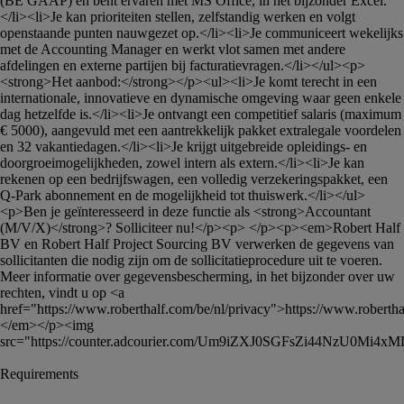
(BE GAAP) en bent ervaren met MS Office, in het bijzonder Excel.
</li><li>Je kan prioriteiten stellen, zelfstandig werken en volgt 
openstaande punten nauwgezet op.</li><li>Je communiceert wekelijks 
met de Accounting Manager en werkt vlot samen met andere 
afdelingen en externe partijen bij facturatievragen.</li></ul><p>
<strong>Het aanbod:</strong></p><ul><li>Je komt terecht in een 
internationale, innovatieve en dynamische omgeving waar geen enkele 
dag hetzelfde is.</li><li>Je ontvangt een competitief salaris (maximum 
€ 5000), aangevuld met een aantrekkelijk pakket extralegale voordelen 
en 32 vakantiedagen.</li><li>Je krijgt uitgebreide opleidings- en 
doorgroeimogelijkheden, zowel intern als extern.</li><li>Je kan 
rekenen op een bedrijfswagen, een volledig verzekeringspakket, een 
Q-Park abonnement en de mogelijkheid tot thuiswerk.</li></ul>
<p>Ben je geïnteresseerd in deze functie als <strong>Accountant 
(M/V/X)</strong>? Solliciteer nu!</p><p> </p><p><em>Robert Half 
BV en Robert Half Project Sourcing BV verwerken de gegevens van 
sollicitanten die nodig zijn om de sollicitatieprocedure uit te voeren. 
Meer informatie over gegevensbescherming, in het bijzonder over uw 
rechten, vindt u op <a 
href="https://www.roberthalf.com/be/nl/privacy">https://www.roberthal
</em></p><img 
src="https://counter.adcourier.com/Um9iZXJ0SGFsZi44NzU0M