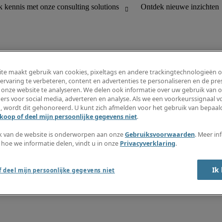
te maakt gebruik van cookies, pixeltags en andere trackingtechnologieën 
ervaring te verbeteren, content en advertenties te personaliseren en de pres
 onze website te analyseren. We delen ook informatie over uw gebruik van o
houding
Informatiecentrum
ers voor social media, adverteren en analyse. Als we een voorkeurssignaal 
R en customer support
Inschrijven nieuwsbrief
, wordt dit gehonoreerd. U kunt zich afmelden voor het gebruik van bepaald
Maak een vacaturemelding aan
koop of deel mijn persoonlijke gegevens niet
.
Jobomschrijvingen
Salarisgids
k van de website is onderworpen aan onze
Gebruiksvoorwaarden
. Meer in
Timesheets
 hoe we informatie delen, vindt u in onze
Privacyverklaring
.
Ontdek nieuwe inzichten
Ik
 deel mijn persoonlijke gegevens niet
okkenluidersregeling