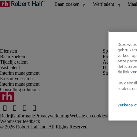
Deze websi
gebruikers
verkeer op
Baan zoeken
Finance en boek
onze partn
Tijdelijk talent
Administratie, H
detecteren
Vast talent
IT
de link
Ver
Interim management
Student
Executive search
Uw gebrui
Interim management
cookies en
Consulting solutions
Verkoop of
Bedrijfsinformatie
Privacyverklaring
Website en cookies
Fraude alarm
Kl
Webmaster feedback