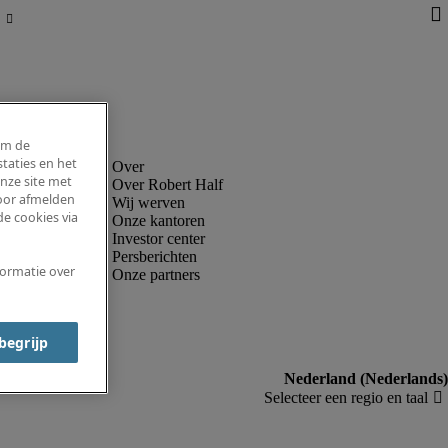
om de
taties en het
nze site met
Over Robert Half
voor afmelden
Wij werven
e cookies via
Onze kantoren
Investor center
Persberichten
formatie over
Onze partners
 begrijp