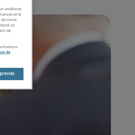
our améliorer
rmances et le
n de notre
étecté un
tion de
formations
vis de
mprends