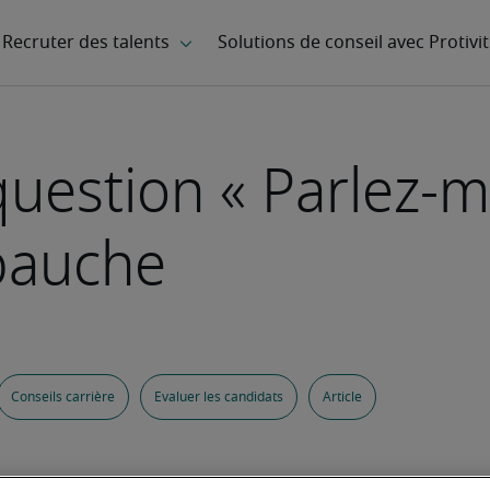
uestion « Parlez-m
bauche
Conseils carrière
Evaluer les candidats
Article