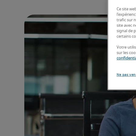
Ce site web
l'expérienc
trafic sur
site avec 
signal de p
certains co
Votre util
sur les co
confidentia
Ne pas ven