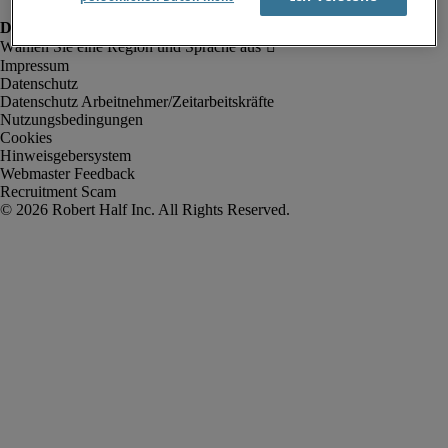
Impressum
Datenschutz
Datenschutz Arbeitnehmer/Zeitarbeitskräfte
Nutzungsbedingungen
Cookies
Hinweisgebersystem
Webmaster Feedback
Recruitment Scam