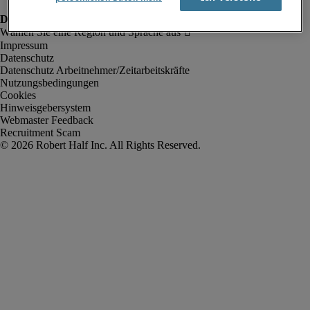
Impressum
Datenschutz
Datenschutz Arbeitnehmer/Zeitarbeitskräfte
Nutzungsbedingungen
Cookies
Hinweisgebersystem
Webmaster Feedback
Recruitment Scam