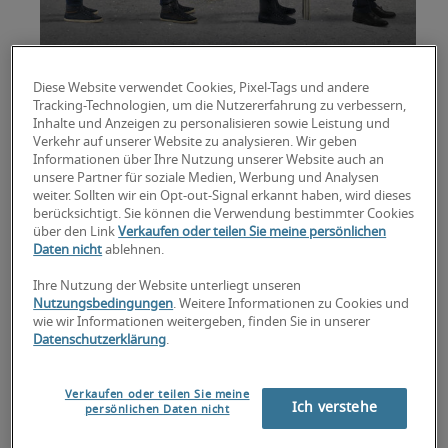
Diese Website verwendet Cookies, Pixel-Tags und andere
Tracking-Technologien, um die Nutzererfahrung zu verbessern,
Inhalte und Anzeigen zu personalisieren sowie Leistung und
Verkehr auf unserer Website zu analysieren. Wir geben
Sie haben vor, den Arbeitgeber zu wechseln? Zum
Informationen über Ihre Nutzung unserer Website auch an
dritten Mal in diesem Jahr? Und es ist erst April?
unsere Partner für soziale Medien, Werbung und Analysen
weiter. Sollten wir ein Opt-out-Signal erkannt haben, wird dieses
Dann brauchen Sie dringend schlüssige
berücksichtigt. Sie können die Verwendung bestimmter Cookies
Begründungen fürs Bewerbungsgespräch. Denn
über den Link
Verkaufen oder teilen Sie meine persönlichen
allzu viel Job-Hopping kann der Karriere im
Daten nicht
ablehnen.
Zweifel mehr schaden als nutzen – es sei denn,
Ihre Nutzung der Website unterliegt unseren
Sie können im Interview den erneuten
Nutzungsbedingungen
. Weitere Informationen zu Cookies und
Jobwechsel gut begründen.
wie wir Informationen weitergeben, finden Sie in unserer
Datenschutzerklärung
.
Wir haben einige Tipps zusammengestellt, wie
das gelingen kann.
Verkaufen oder teilen Sie meine
Ich verstehe
persönlichen Daten nicht
Motivation überzeugend