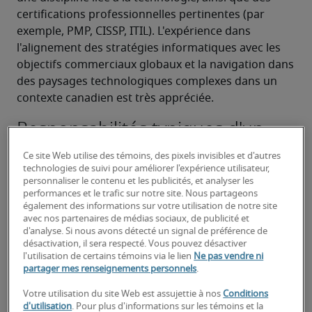
certifications professionnelles pertinentes (par 
exemple, PMP, CISSP, ITIL). L'expérience dans 
l'alignement des stratégies informatiques avec les 
objectifs commerciaux globaux et la navigation dans 
des paysages technologiques complexes dans un 
contexte canadien est très appréciée.
Responsabilités typiques d'un
vice-président des technologies
Ce site Web utilise des témoins, des pixels invisibles et d'autres
de l'information :
technologies de suivi pour améliorer l'expérience utilisateur,
personnaliser le contenu et les publicités, et analyser les
Développer et mettre en œuvre des stratégies 
performances et le trafic sur notre site. Nous partageons
également des informations sur votre utilisation de notre site
et des feuilles de route informatiques 
avec nos partenaires de médias sociaux, de publicité et
complètes qui s'alignent sur les objectifs 
d'analyse. Si nous avons détecté un signal de préférence de
commerciaux globaux et pilotent les initiatives 
désactivation, il sera respecté. Vous pouvez désactiver
l'utilisation de certains témoins via le lien
Ne pas vendre ni
de transformation numérique.
partager mes renseignements personnels
.
Superviser l'ensemble de l'infrastructure 
Votre utilisation du site Web est assujettie à nos
Conditions
informatique, y compris les réseaux, les 
d'utilisation
. Pour plus d'informations sur les témoins et la