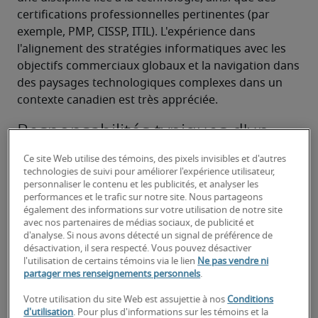
certifications professionnelles pertinentes (par 
exemple, PMP, CISSP, ITIL). L'expérience dans 
l'alignement des stratégies informatiques avec les 
objectifs commerciaux globaux et la navigation dans 
des paysages technologiques complexes dans un 
contexte canadien est très appréciée.
Responsabilités typiques d'un
vice-président des technologies
Ce site Web utilise des témoins, des pixels invisibles et d'autres
de l'information :
technologies de suivi pour améliorer l'expérience utilisateur,
personnaliser le contenu et les publicités, et analyser les
Développer et mettre en œuvre des stratégies 
performances et le trafic sur notre site. Nous partageons
également des informations sur votre utilisation de notre site
et des feuilles de route informatiques 
avec nos partenaires de médias sociaux, de publicité et
complètes qui s'alignent sur les objectifs 
d'analyse. Si nous avons détecté un signal de préférence de
commerciaux globaux et pilotent les initiatives 
désactivation, il sera respecté. Vous pouvez désactiver
l'utilisation de certains témoins via le lien
Ne pas vendre ni
de transformation numérique.
partager mes renseignements personnels
.
Superviser l'ensemble de l'infrastructure 
Votre utilisation du site Web est assujettie à nos
Conditions
informatique, y compris les réseaux, les 
d'utilisation
. Pour plus d'informations sur les témoins et la