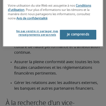
Votre utilisation du site Web est assujettie à nos
Conditions
Fournir une analyse financière stratégique et 
d'utilisation
. Pour plus d'informations sur les témoins et la
manière dont nous partageons les informations, consultez
des informations pour soutenir la prise de 
notre
Avis de confidentialité
.
décision de la direction et les initiatives de 
croissance commerciale.
Ne pas vendre ni partager mes
Je comprends
renseignements personnels
Diriger, encadrer et développer les équipes de 
finance et de comptabilité, favorisant une 
culture de haute performance et d'amélioration 
continue.
Assurer la pleine conformité avec toutes les lois 
fiscales canadiennes et les réglementations 
financières pertinentes.
Gérer les relations avec les auditeurs externes, 
les banques et autres partenaires financiers. 
À la recherche d'un vice-