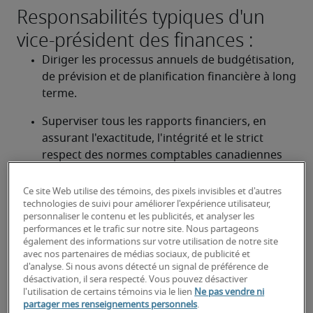
Responsabilités typiques d'un
vice-président des finances :
Diriger les processus annuels de budgétisation, 
de prévision et de planification financière à long 
terme.
Superviser tous les rapports financiers, en 
assurant l'exactitude, l'intégrité et le strict 
respect des normes comptables canadiennes 
(NCECF/IFRS).
Ce site Web utilise des témoins, des pixels invisibles et d'autres
Gérer les fonctions de trésorerie, y compris les 
technologies de suivi pour améliorer l'expérience utilisateur,
flux de trésorerie, le fonds de roulement et 
personnaliser le contenu et les publicités, et analyser les
performances et le trafic sur notre site. Nous partageons
l'exposition au change.
également des informations sur votre utilisation de notre site
avec nos partenaires de médias sociaux, de publicité et
Mettre en œuvre et surveiller des cadres 
d'analyse. Si nous avons détecté un signal de préférence de
complets de contrôles internes et de gestion 
désactivation, il sera respecté. Vous pouvez désactiver
l'utilisation de certains témoins via le lien
Ne pas vendre ni
des risques pour protéger les actifs de 
partager mes renseignements personnels
.
l'entreprise.