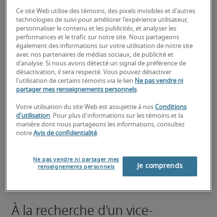
Ce site Web utilise des témoins, des pixels invisibles et d'autres
Fournir une analyse financière stratégique et 
technologies de suivi pour améliorer l'expérience utilisateur,
personnaliser le contenu et les publicités, et analyser les
des informations pour soutenir la prise de 
performances et le trafic sur notre site. Nous partageons
décision de la direction et les initiatives de 
également des informations sur votre utilisation de notre site
croissance commerciale.
avec nos partenaires de médias sociaux, de publicité et
d'analyse. Si nous avons détecté un signal de préférence de
Diriger, encadrer et développer les équipes de 
désactivation, il sera respecté. Vous pouvez désactiver
l'utilisation de certains témoins via le lien
Ne pas vendre ni
finance et de comptabilité, favorisant une 
partager mes renseignements personnels
.
culture de haute performance et d'amélioration 
continue.
Votre utilisation du site Web est assujettie à nos
Conditions
d'utilisation
. Pour plus d'informations sur les témoins et la
manière dont nous partageons les informations, consultez
Assurer la pleine conformité avec toutes les lois 
notre
Avis de confidentialité
.
fiscales canadiennes et les réglementations 
financières pertinentes.
Ne pas vendre ni partager mes
Je comprends
renseignements personnels
Gérer les relations avec les auditeurs externes, 
les banques et autres partenaires financiers. 
À la recherche d'un vice-