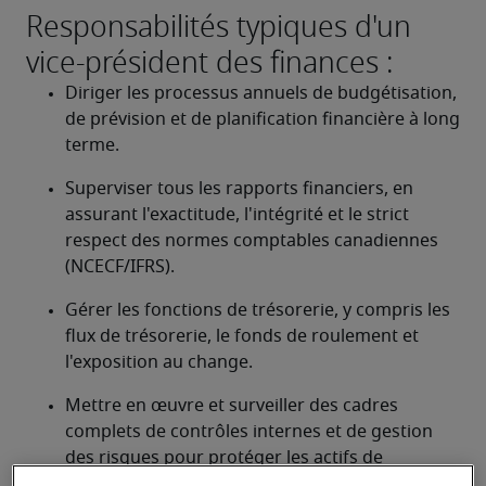
Responsabilités typiques d'un
vice-président des finances :
Diriger les processus annuels de budgétisation, 
de prévision et de planification financière à long 
terme.
Superviser tous les rapports financiers, en 
assurant l'exactitude, l'intégrité et le strict 
respect des normes comptables canadiennes 
(NCECF/IFRS).
Gérer les fonctions de trésorerie, y compris les 
flux de trésorerie, le fonds de roulement et 
l'exposition au change.
Mettre en œuvre et surveiller des cadres 
complets de contrôles internes et de gestion 
des risques pour protéger les actifs de 
l'entreprise.