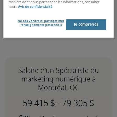
manière dont nous partageons les informations, consultez
marketing numérique
.
notre
Avis de confidentialité
.
Ne pas vendre ni partager mes
Je comprends
renseignements personnels
Salaire d'un Spécialiste du
marketing numérique à
Montréal, QC
-