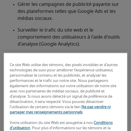
Gérer les campagnes de publicité payante sur 
des plateformes telles que Google Ads et les 
médias sociaux.
Surveiller le trafic du site web et le 
comportement des utilisateurs à l'aide d'outils 
d'analyse (Google Analytics).
À la recherche d'un spécialiste du
Ce site Web utilise des témoins, des pixels invisibles et d'autres
marketing numérique ou d'un
technologies de suivi pour améliorer l'expérience utilisateur,
personnaliser le contenu et les publicités, et analyser les
poste de spécialiste du
performances et le trafic sur notre site. Nous partageons
également des informations sur votre utilisation de notre site
marketing numérique?
avec nos partenaires de médias sociaux, de publicité et
d'analyse. Si nous avons détecté un signal de préférence de
Téléchargez votre CV
 ou 
faites une demande de 
désactivation, il sera respecté. Vous pouvez désactiver
talents
 et un de nos recruteurs spécialisés vous 
l'utilisation de certains témoins via le lien
Ne pas vendre ni
partager mes renseignements personnels
.
contactera sous peu.
Robert Half peut vous aider à combler vos besoins 
Votre utilisation du site Web est assujettie à nos
Conditions
de recrutement pour des postes de 
spécialiste du 
d'utilisation
. Pour plus d'informations sur les témoins et la