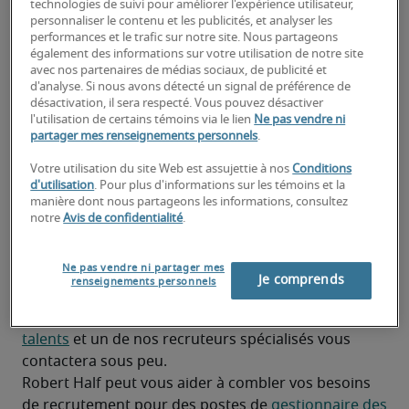
technologies de suivi pour améliorer l'expérience utilisateur,
Fournir un soutien utilisateur avancé, une 
personnaliser le contenu et les publicités, et analyser les
performances et le trafic sur notre site. Nous partageons
formation et un dépannage pour les 
également des informations sur votre utilisation de notre site
applications financières.
avec nos partenaires de médias sociaux, de publicité et
d'analyse. Si nous avons détecté un signal de préférence de
Assurer que les systèmes financiers sont 
désactivation, il sera respecté. Vous pouvez désactiver
l'utilisation de certains témoins via le lien
Ne pas vendre ni
conformes aux contrôles internes et aux 
partager mes renseignements personnels
.
normes réglementaires canadiennes.
Votre utilisation du site Web est assujettie à nos
Conditions
d'utilisation
. Pour plus d'informations sur les témoins et la
À la recherche d'un gestionnaire
manière dont nous partageons les informations, consultez
notre
Avis de confidentialité
.
des systèmes financiers ou d'un
poste de gestionnaire des
Ne pas vendre ni partager mes
systèmes financiers?
Je comprends
renseignements personnels
Téléchargez votre CV
 ou 
faites une demande de 
talents
 et un de nos recruteurs spécialisés vous 
contactera sous peu.
Robert Half peut vous aider à combler vos besoins 
de recrutement pour des postes de 
gestionnaire des 